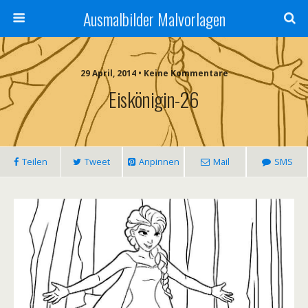
Ausmalbilder Malvorlagen
29 April, 2014 • Keine Kommentare
Eiskönigin-26
Teilen
Tweet
Anpinnen
Mail
SMS