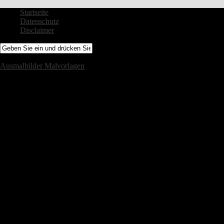
Startseite
Datenschutz
Disclaimer
Ausmalbilder Malvorlagen
Ausmalbilder kostenlo für Kinder – Malvorlagen und Basteln für Kinde