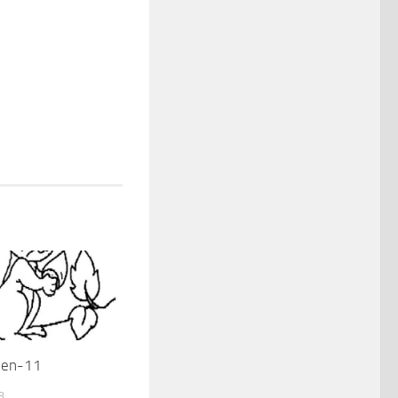
hen-11
8