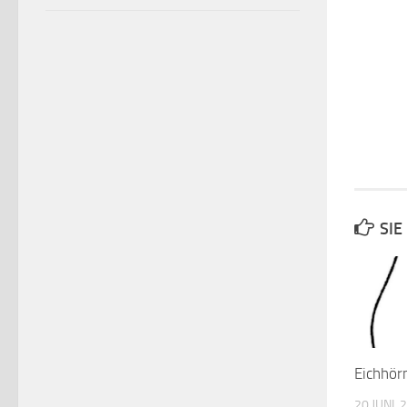
SIE
Eichhör
20 JUNI, 