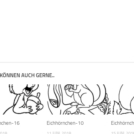
 KÖNNEN AUCH GERNE..
nchen-16
Eichhörnchen-10
Eichhörnc
2018
11 JUNI, 2018
15 JUNI, 201