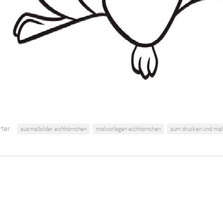
ter:
ausmalbilder eichhörnchen
malvorlagen eichhörnchen
zum drucken und mal