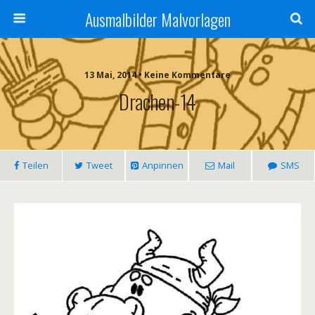
Ausmalbilder Malvorlagen
13 Mai, 2014 • Keine Kommentare
Drachen-14
Teilen
Tweet
Anpinnen
Mail
SMS