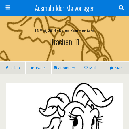
Ausmalbilder Malvorlagen
13 Mai, 2014 • Keine Kommentare
Drachen-11
Teilen
Tweet
Anpinnen
Mail
SMS