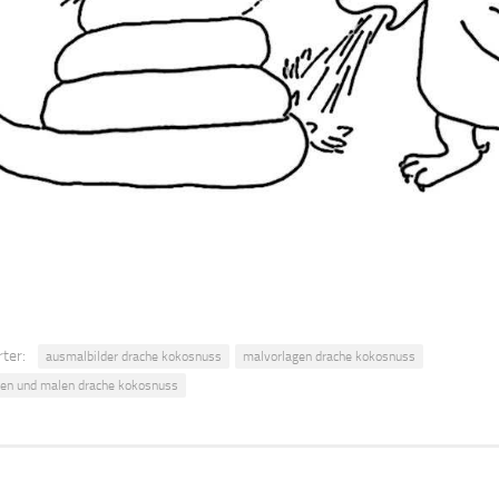
ter:
ausmalbilder drache kokosnuss
malvorlagen drache kokosnuss
en und malen drache kokosnuss