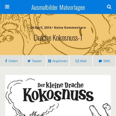
Ausmalbilder Malvorlagen
24 April, 2016 • Keine Kommentare
Drache Kokosnuss-1
Teilen
Tweet
Anpinnen
Mail
SMS