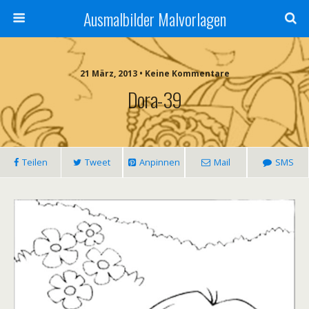
Ausmalbilder Malvorlagen
21 März, 2013 • Keine Kommentare
Dora-39
Teilen
Tweet
Anpinnen
Mail
SMS