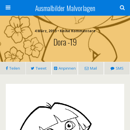
Ausmalbilder Malvorlagen
4 März, 2013 • Keine Kommentare
Dora -19
Teilen
Tweet
Anpinnen
Mail
SMS