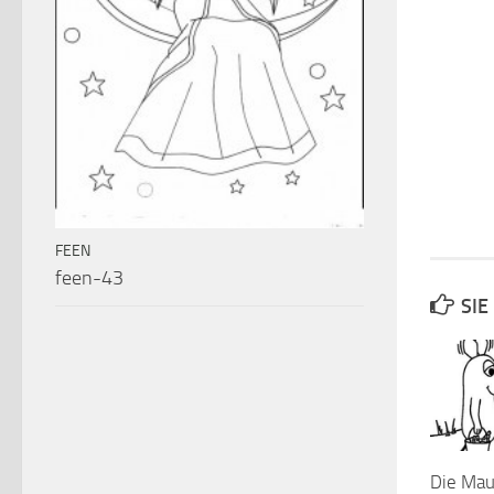
FEEN
feen-43
SIE
Die Ma