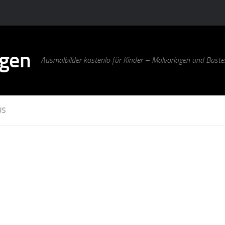
agen
Ausmalbilder kostenlo für Kinder – Malvorlagen und Bastel
US