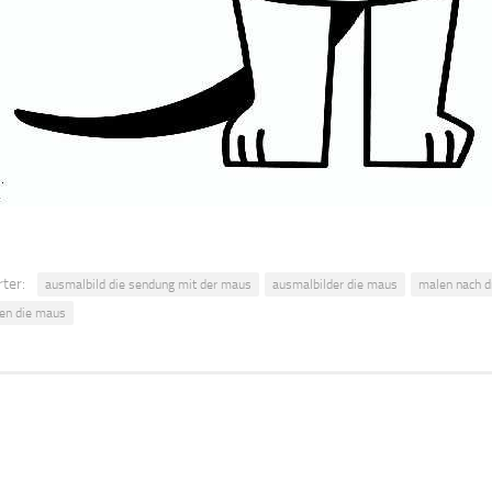
ter:
ausmalbild die sendung mit der maus
ausmalbilder die maus
malen nach d
en die maus