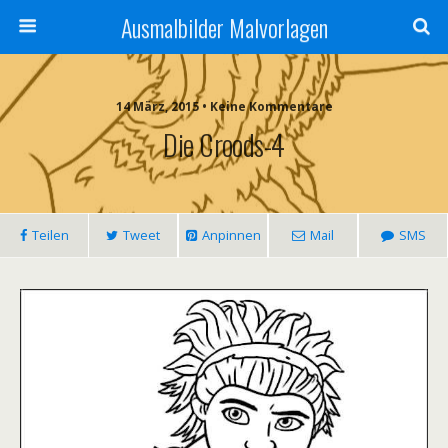
Ausmalbilder Malvorlagen
14 März, 2015 • Keine Kommentare
Die Croods-4
Teilen
Tweet
Anpinnen
Mail
SMS