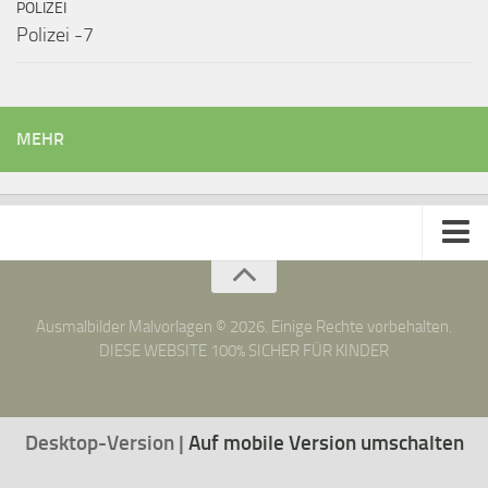
POLIZEI
Polizei -7
MEHR
Startseite
Datenschutz
Ausmalbilder Malvorlagen © 2026. Einige Rechte vorbehalten.
DIESE WEBSITE 100% SICHER FÜR KINDER
Disclaimer
Desktop-Version |
Auf mobile Version umschalten