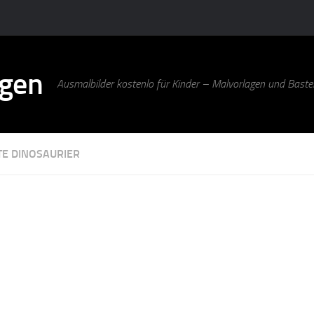
agen
Ausmalbilder kostenlo für Kinder – Malvorlagen und Bastel
TE DINOSAURIER