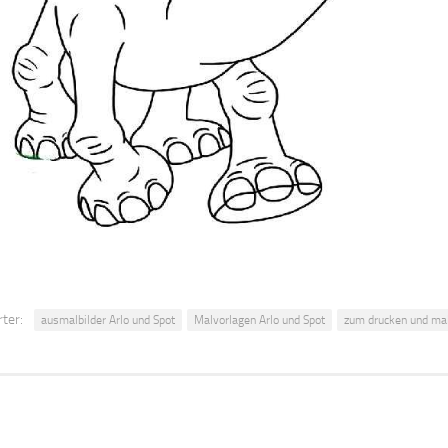
ter:
ausmalbilder Arlo und Spot
Malvorlagen Arlo und Spot
zum drucken und mal