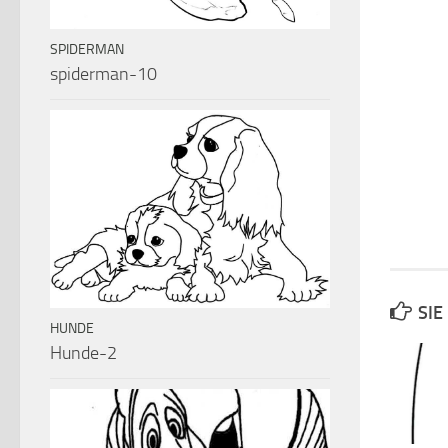
SPIDERMAN
spiderman-10
SIE
HUNDE
Hunde-2