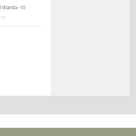
d Wanda-10
015