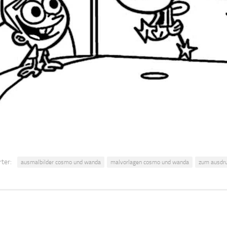
ter:
ausmalbilder cosmo und wanda
malvorlagen cosmo und wanda
zum ausdr