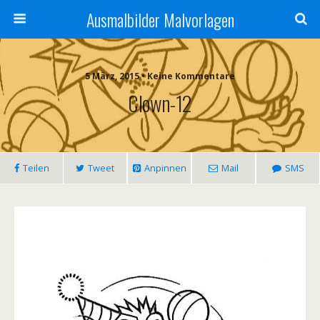
Ausmalbilder Malvorlagen
5 März, 2015 • Keine Kommentare
Clown-12
Teilen
Tweet
Anpinnen
Mail
SMS