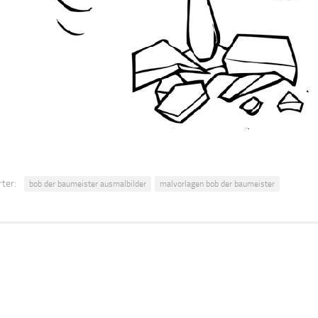
ter:
bob der baumeister ausmalbilder
malvorlagen bob der baumeister