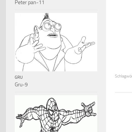
Peter pan-11
Schlagwör
GRU
Gru-9