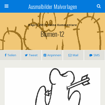
Ausmalbilder Malvorlagen
9 April, 2013 • Keine Kommentare
Blumen-12
Teilen
Tweet
Anpinnen
Mail
SMS