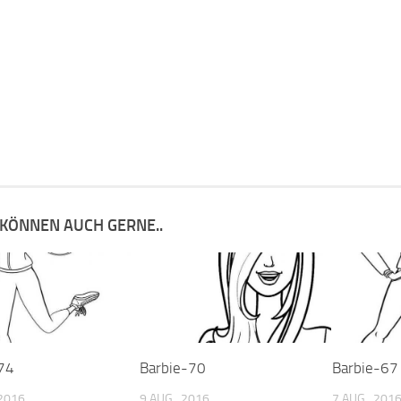
 KÖNNEN AUCH GERNE..
74
Barbie-70
Barbie-67
 2016
9 AUG., 2016
7 AUG., 201