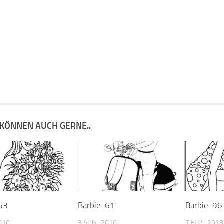
 KÖNNEN AUCH GERNE..
63
Barbie-61
Barbie-96
2016
3 AUG., 2016
7 FEB., 2018