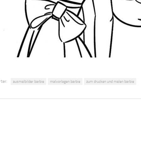
ter:
ausmalbilder barbie
malvorlagen barbie
zum drucken und malen barbie