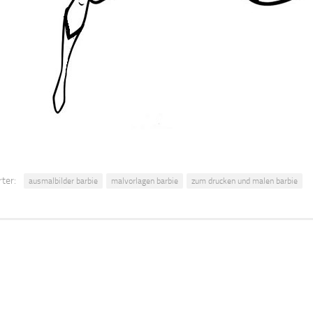
ter:
ausmalbilder barbie
malvorlagen barbie
zum drucken und malen barbie