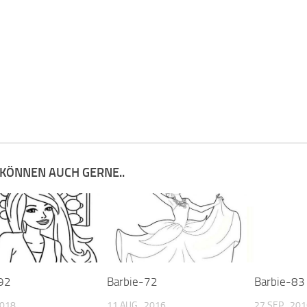
 KÖNNEN AUCH GERNE..
92
Barbie-72
Barbie-83
2018
11 AUG., 2016
27 SEP., 20