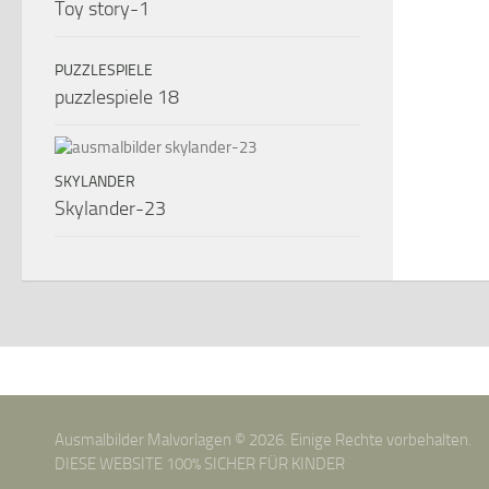
Toy story-1
PUZZLESPIELE
puzzlespiele 18
SKYLANDER
Skylander-23
Ausmalbilder Malvorlagen © 2026. Einige Rechte vorbehalten.
DIESE WEBSITE 100% SICHER FÜR KINDER