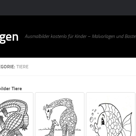
agen
Ausmalbilder kostenlo für Kinder – Malvorlagen und Bastel
EGORIE:
TIERE
lder Tiere