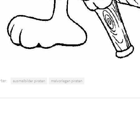
ter:
ausmalbilder piraten
malvorlagen piraten