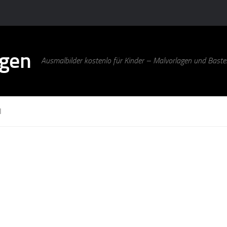
agen
Ausmalbilder kostenlo für Kinder – Malvorlagen und Bastel
N