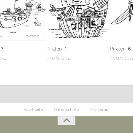
-7
Piraten-1
Piraten-6
2014
21 MAI, 2014
25 MAI, 201
Startseite
Datenschutz
Disclaimer