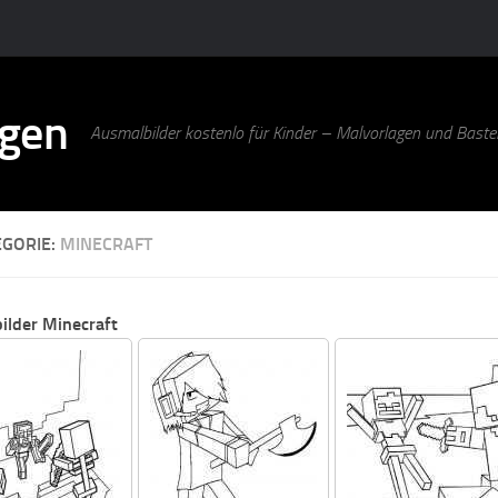
agen
Ausmalbilder kostenlo für Kinder – Malvorlagen und Bastel
EGORIE:
MINECRAFT
ilder Minecraft