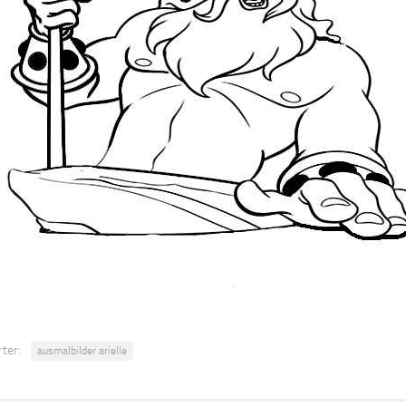
ter:
ausmalbilder arielle