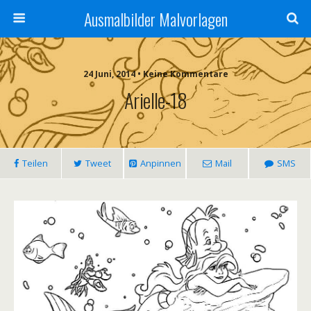
Ausmalbilder Malvorlagen
24 Juni, 2014 • Keine Kommentare
Arielle-18
Teilen
Tweet
Anpinnen
Mail
SMS