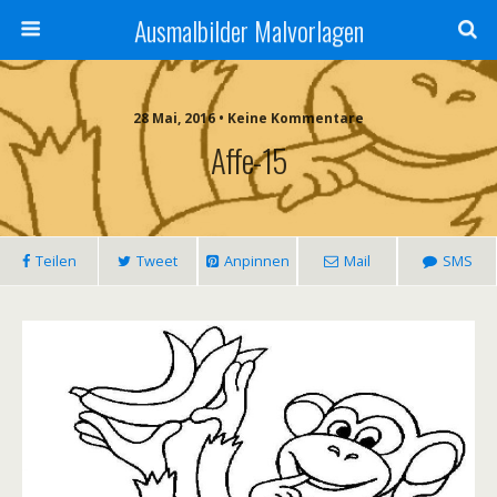
Ausmalbilder Malvorlagen
28 Mai, 2016 • Keine Kommentare
Affe-15
Teilen
Tweet
Anpinnen
Mail
SMS